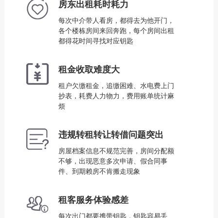
房东出租耗时耗力
每次中介带人看房，都得去为他开门，
各个楼栋房间来回奔跑，每个房间出租
都得花时间寻找对应钥匙
租金收取难度大
租户欠缴租金，追缴困难、水电费上门
抄表，耗费人力物力，费用账单统计麻
烦
违规转租转让转借问题突出
房屋档案信息不规范完善，房间分配额
不够，出现恶意多次申请、假合同事
件、到期赖房不肯搬走现象
租客服务体验感差
每次出门都要携带钥匙，钥匙容易丢